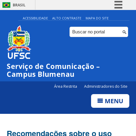
BRASIL
Simplifique!
ACESSIBILIDADE
ALTO CONTRASTE
MAPA DO SITE
Comunica BR
Participe
Acesso à informação
Legislação
Serviço de Comunicação –
Canais
Campus Blumenau
Área Restrita
Administradores do Site
MENU
Recomendações sobre o uso