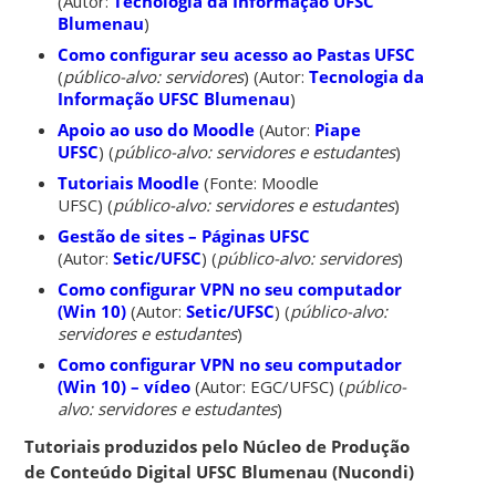
(Autor:
Tecnologia da Informação UFSC
Blumenau
)
Como configurar seu acesso ao Pastas UFSC
(
público-alvo: servidores
) (Autor:
Tecnologia da
Informação UFSC Blumena
u
)
Apoio ao uso do Moodle
(Autor:
Piape
UFSC
) (
público-alvo: servidores e estudantes
)
Tutoriais Moodle
(Fonte: Moodle
UFSC) (
público-alvo: servidores e estudantes
)
Gestão de sites – Páginas UFSC
(Autor:
Setic/UFSC
) (
público-alvo: servidores
)
Como configurar VPN no seu computador
(Win 10)
(Autor:
Setic/UFSC
) (
público-alvo:
servidores e estudantes
)
Como configurar VPN no seu computador
(Win 10) – vídeo
(Autor: EGC/UFSC) (
público-
alvo: servidores e estudantes
)
Tutoriais produzidos pelo Núcleo de Produção
de Conteúdo Digital UFSC Blumenau (Nucondi)