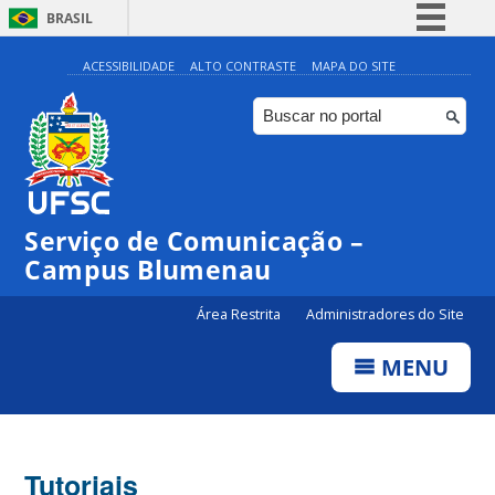
BRASIL
Simplifique!
ACESSIBILIDADE
ALTO CONTRASTE
MAPA DO SITE
Comunica BR
Participe
Acesso à informação
Legislação
Serviço de Comunicação –
Canais
Campus Blumenau
Área Restrita
Administradores do Site
MENU
Tutoriais