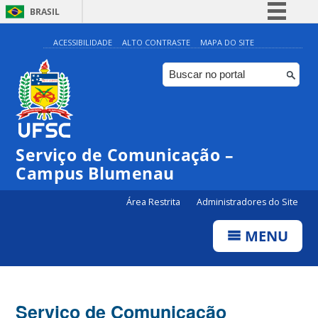
BRASIL
Simplifique!
ACESSIBILIDADE
ALTO CONTRASTE
MAPA DO SITE
Comunica BR
Participe
Acesso à informação
Legislação
Serviço de Comunicação –
Canais
Campus Blumenau
Área Restrita
Administradores do Site
MENU
Serviço de Comunicação