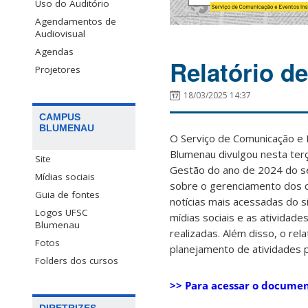
Uso do Auditório
Agendamentos de
Audiovisual
Agendas
Relatório d
Projetores
18/03/2025 14:37
CAMPUS
BLUMENAU
O Serviço de Comunicação e 
Blumenau divulgou nesta terç
Site
Gestão do ano de 2024 do s
Mídias sociais
sobre o gerenciamento dos ca
Guia de fontes
notícias mais acessadas do s
Logos UFSC
mídias sociais e as atividad
Blumenau
realizadas. Além disso, o r
Fotos
planejamento de atividades 
Folders dos cursos
>> Para acessar o documen