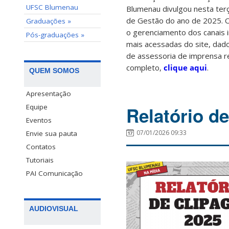
UFSC Blumenau
Blumenau divulgou nesta terç
de Gestão do ano de 2025. 
Graduações »
o gerenciamento dos canais i
Pós-graduações »
mais acessadas do site, dado
de assessoria de imprensa r
completo,
clique aqui
.
QUEM SOMOS
Apresentação
Equipe
Relatório d
Eventos
07/01/2026 09:33
Envie sua pauta
Contatos
Tutoriais
PAI Comunicação
AUDIOVISUAL