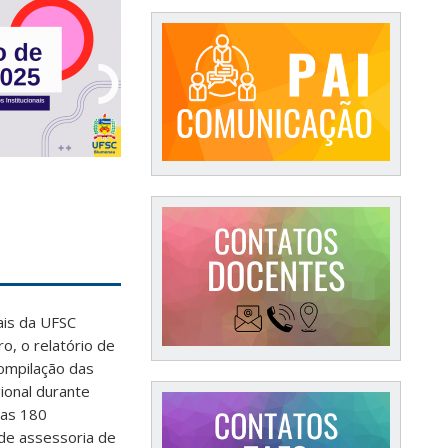
ais da UFSC
o, o relatório de
ompilação das
ional durante
das 180
 de assessoria de